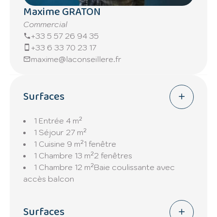
7%.
Maxime GRATON
Commercial
150 euros de charges mensuelles
+33 5 57 26 94 35
comprenant eau froide et entretien des
+33 6 33 70 23 17
communs.
maxime@laconseillere.fr
Surfaces
1 Entrée
4 m²
1 Séjour
27 m²
1 Cuisine
9 m²
1 fenêtre
1 Chambre
13 m²
2 fenêtres
1 Chambre
12 m²
Baie coulissante avec
accès balcon
Surfaces