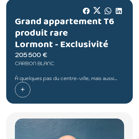
Grand appartement T6
produit rare
Lormont -
Exclusivité
205 500 €
CARBON BLANC
À quelques pas du centre-ville, mais aussi
proche de toutes commodités (écoles,
cabinets médicaux, commerces de
proximité), ainsi que des transports en
commun comme le tramway (arrêt La
Gardette) ou encore le bus au pied de la
résidence (lignes 60 et 7), venez découvrir
ce grand appartement T6 d'environ 100 m²
dans un environnement calme et sécurisé.