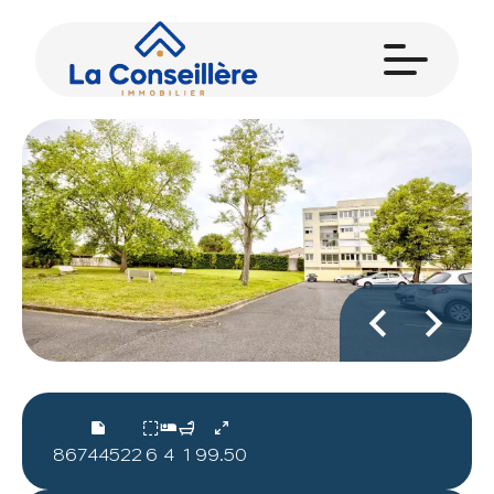
86744522
6
4
1
99.50