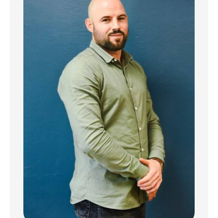
Spacieux et lumineux, il se compose d'un
séjour double avec accès à un balcon,
offrant une vue dégagée et permettant de
contempler aussi bien le coucher que le
lever du soleil, d'une cuisine séparée, de
quatre chambres avec possibilité d'une
cinquième, d'une salle de bains, de WC et
d'une loggia.
Un grand parc arboré de plus d'un hectare
ainsi qu'un jardin partagé font le plaisir des
petits comme des grands, et cela en toute
convivialité.
Ce petit nid douillet fera aussi bien le
bonheur d'une famille que d'un investisseur
en lui offrant une rentabilité nette d'environ