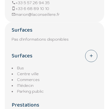
Taxe foncière : 3 700€
+33 5 57 26 94 35
+33 6 68 89 10 10
Pas d'extérieur.
marion@laconseillere.fr
Pour plus de renseignements merci de
Surfaces
contacter directement notre agence.
Pas d'informations disponibles
Surfaces
Bus
Centre ville
Commerces
Médecin
Parking public
Prestations