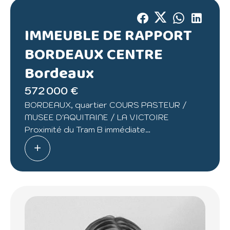
IMMEUBLE DE RAPPORT
BORDEAUX CENTRE
Bordeaux
572 000 €
BORDEAUX, quartier COURS PASTEUR /
MUSEE D'AQUITAINE / LA VICTOIRE
Proximité du Tram B immédiate
IMMEUBLE DE RAPPORT EN PIERRE
comprenant :
- 5 appartements T1 /T1BIS libres sauf un
logement actuellement loué en meublé
(loyer de 735€ HC)
- un entresol de 50m² ( possibilité de faire un
logement) moyennant travaux