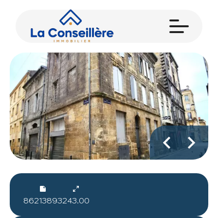
86213893
243.00