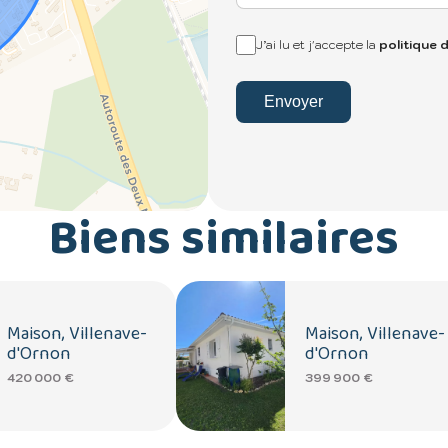
J’ai lu et j'accepte la
politique 
Envoyer
Biens similaires
Maison, Villenave-
Maison, Villenave-
d'Ornon
d'Ornon
420 000 €
399 900 €