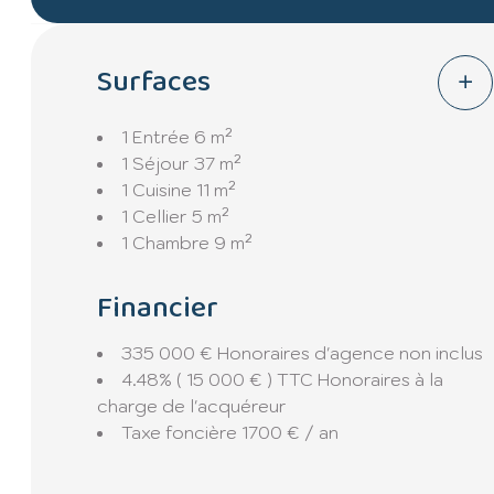
Les + :
Surfaces
✔ Maison de plain-pied
✔ Maison fonctionnelle et familiale
1 Entrée
6 m²
✔ Bon état général
1 Séjour
37 m²
✔ Beaux volumes
1 Cuisine
11 m²
✔ 4 chambres
1 Cellier
5 m²
✔ Dépendance
1 Chambre
9 m²
✔ Double vitrage PVC
✔ Poêle à bois
Financier
✔ Cumulus récent
335 000 € Honoraires d'agence non inclus
Pour plus d’informations ou organiser une visite, 
4.48% ( 15 000 € ) TTC Honoraires à la
charge de l'acquéreur
Taxe foncière
1700 € / an