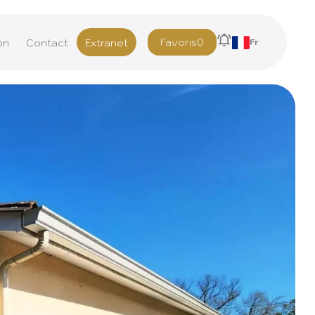
Favoris
0
on
Contact
Extranet
Fr