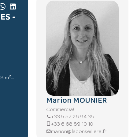
ES -
88 m²
Marion MOUNIER
pée avec
 office
Commercial
+33 5 57 26 94 35
+33 6 68 89 10 10
marion@laconseillere.fr