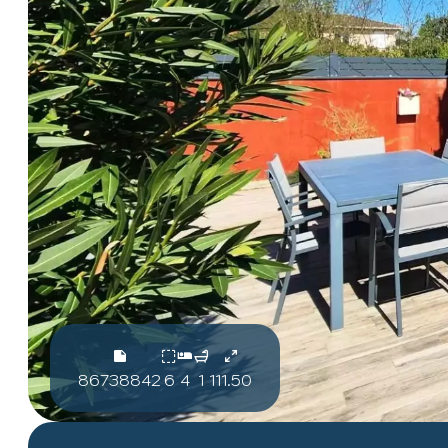
86738842
6
4
1
111.50