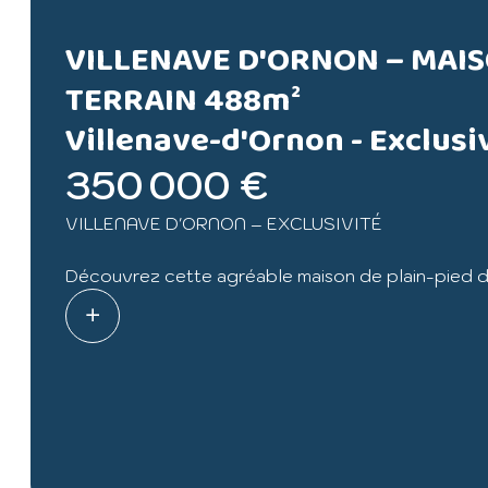
VILLENAVE D'ORNON – MAISO
TERRAIN 488m²
Villenave-d'Ornon -
Exclusi
350 000 €
VILLENAVE D'ORNON – EXCLUSIVITÉ
Découvrez cette agréable maison de plain-pied d’
avec jardin exposé Sud-Ouest.
Elle offre une belle pièce de vie lumineuse de 36
une grande porte vitrée ouvrant sur le séjour, un 
de 4ᵉ chambre, une salle de bains avec double va
À l'extérieur, profitez d'un jardin arboré et d'un
À proximité des écoles et des lignes de bus 5 et 89