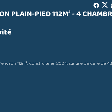
N PLAIN-PIED 112M² - 4 CHAMBR
vité
environ 112m², construite en 2004, sur une parcelle de 4
 m² ouverte sur la terrasse, une cuisine indépendante équi
cellier, 3 chambres avec placards, un bureau pouvant faire
sque et un WC indépendant.
e dépendance idéale pour le rangement ou un atelier.
, cette maison allie confort et fonctionnalité.