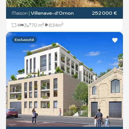
Maison
|
Villenave-d'Ornon
252 000 €
4
3
70 m²
634m²
Exclusivité