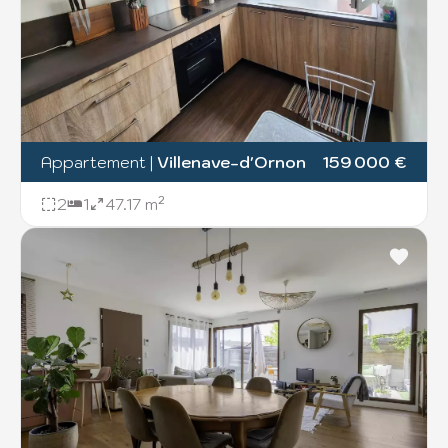
Appartement
|
Villenave-d'Ornon
159 000 €
2
1
47.17 m²