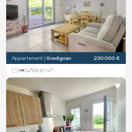
Appartement
|
Gradignan
230 000 €
3
2
68.87 m²