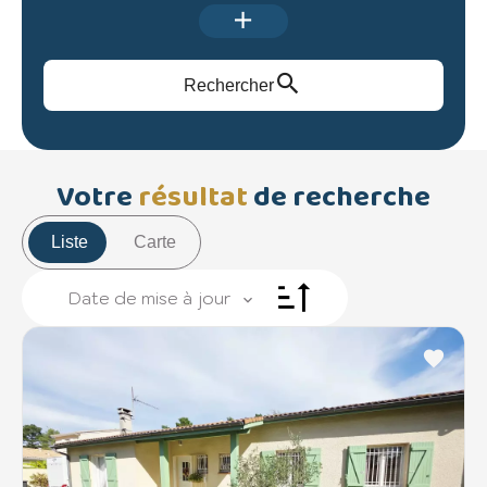
Rechercher
Votre
résultat
de recherche
Liste
Carte
Date de mise à jour
+
3
−