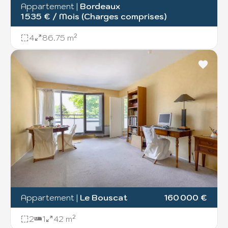
Appartement
|
Bordeaux
1 535 € / Mois (Charges comprises)
4
86.75 m²
Appartement
|
Le Bouscat
160 000 €
2
1
42 m²