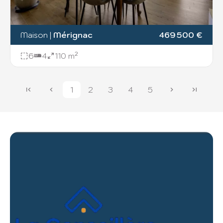
Maison
|
Mérignac
469 500 €
6
4
110 m²
1
2
3
4
5