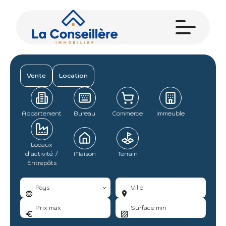
Vente
Location
Appartement
Bureau
Commerce
Immeuble
Locaux
d'activité /
Maison
Terrain
Entrepôts
Pays
Ville