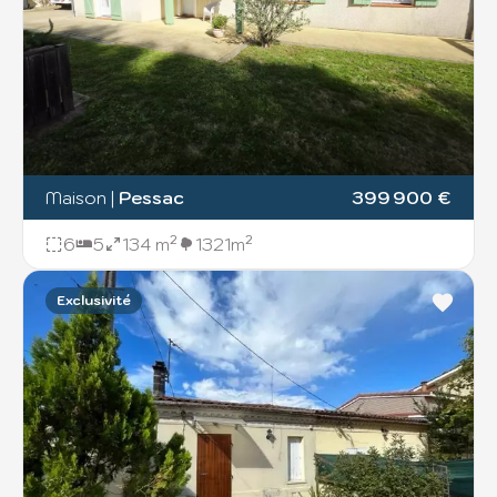
51
2
Maison
|
Pessac
399 900 €
6
5
134 m²
1321m²
2
Exclusivité